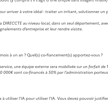
oduit (y compris s’il s’agit d’une brique sans usagers finaux)
ur arriver à votre idéal : traiter un irritant, solutionner un
a DIRECCTE au niveau local, dans un seul département, avec
gnalements d’entreprise et leur rendre visiste.
6 mois à un an ? Quel(s) co-fiancement(s) apportez-vous ?
 service, une équipe externe sera mobilisée sur un forfait 
200 000€ sont co-financés à 50% par l’administration porteus
à utiliser l’IA pour utiliser l’IA. Vous devez pouvoir justi