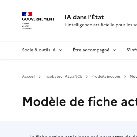
IA dans l'État
GOUVERNEMENT
L’intelligence artificielle pour les s
Socle & outils IA
Être accompagné
S'in
Accueil
Incubateur ALLiaNCE
Produits incubés
Mod
Modèle de fiche ac