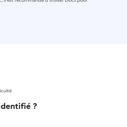
, il est recommandé d'utiliser Docs pour
iculté
dentifié ?