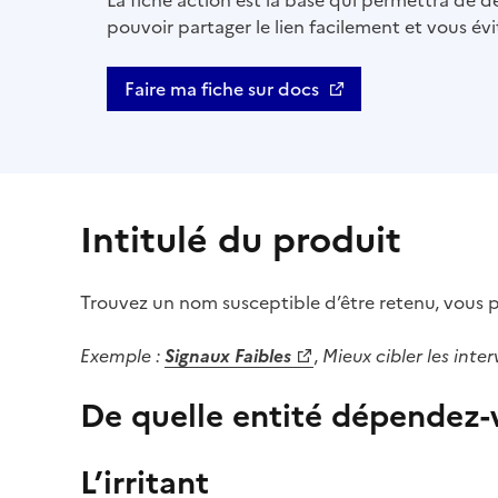
La fiche action est la base qui permettra de
pouvoir partager le lien facilement et vous évi
Faire ma fiche sur docs
Ouvre une nouvelle fenêtre
Intitulé du produit
Trouvez un nom susceptible d’être retenu, vous p
Exemple :
Signaux Faibles
,
Mieux cibler les inte
(Ouvre une nouvelle fenêtre)
De quelle entité dépendez-v
L’irritant