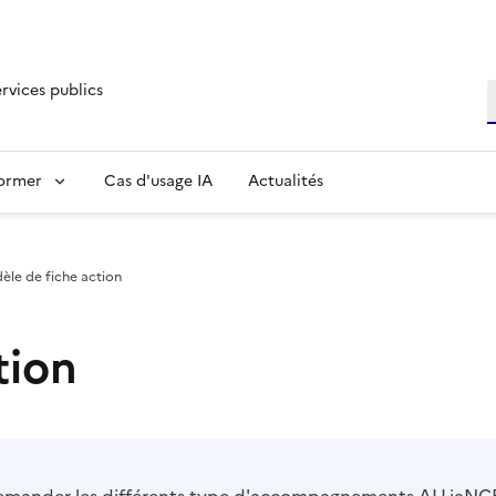
ervices publics
R
former
Cas d'usage IA
Actualités
èle de fiche action
tion