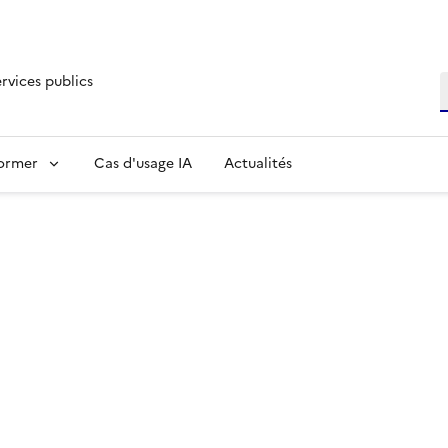
ervices publics
R
former
Cas d'usage IA
Actualités