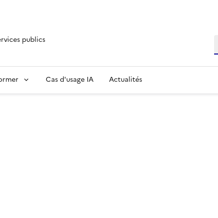
ervices publics
R
former
Cas d'usage IA
Actualités