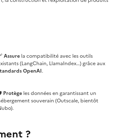
, la construction et l’exploitation de produits
🔗
Assure
la compatibilité avec les outils
xistants (LangChain, LlamaIndex…) grâce aux
standards OpenAI
.
️
Protège
les données en garantissant un
hébergement souverain (Outscale, bientôt
Nubo).
ement ?