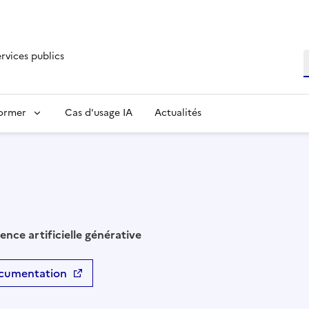
ervices publics
R
former
Cas d'usage IA
Actualités
ence artificielle générative
cumentation
Ouvre une nouvelle fenêtre