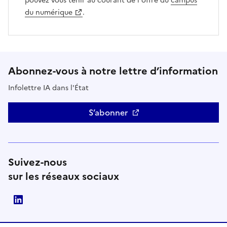
pouvez vous tenir au courant de l'offre du
campus
(Ouvre une nouvelle fenêtre)
du numérique
.
Abonnez-vous à notre lettre d’information
Infolettre IA dans l'État
S’abonner
Suivez-nous
sur les réseaux sociaux
Direction interministérielle du numérique (DINUM)