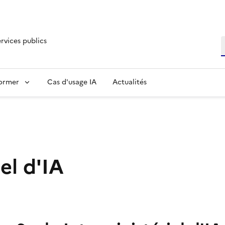
ervices publics
R
former
Cas d'usage IA
Actualités
el d'IA